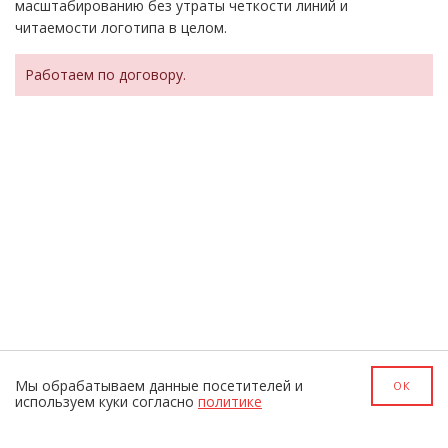
масштабированию без утраты четкости линий и
читаемости логотипа в целом.
Работаем по договору.
Мы обрабатываем данные посетителей и
ОК
используем куки согласно
политике
© 2019-2026
KUPIWEB.
RU
Информация, размещенная на сайте,
носит информационный характер, и не является